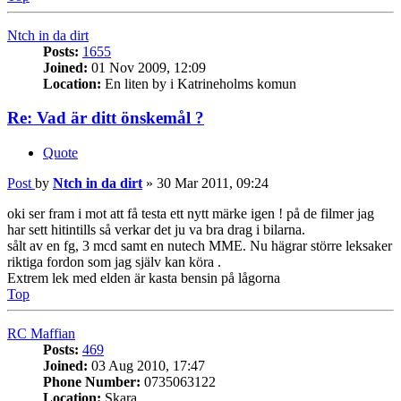
Ntch in da dirt
Posts:
1655
Joined:
01 Nov 2009, 12:09
Location:
En liten by i Katrineholms komun
Re: Vad är ditt önskemål ?
Quote
Post
by
Ntch in da dirt
»
30 Mar 2011, 09:24
oki ser fram i mot att få testa ett nytt märke igen ! på de filmer jag
har sett hitintills så verkar det ju va bra drag i bilarna.
sålt av en fg, 3 mcd samt en nutech MME. Nu hägrar större leksaker
riktiga fordon som jag själv kan köra .
Extrem lek med elden är kasta bensin på lågorna
Top
RC Maffian
Posts:
469
Joined:
03 Aug 2010, 17:47
Phone Number:
0735063122
Location:
Skara