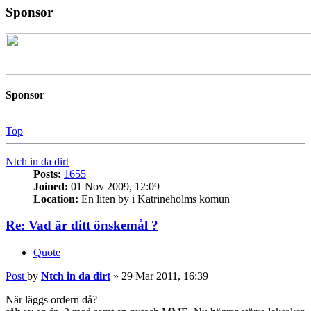
Sponsor
Sponsor
Top
Ntch in da dirt
Posts:
1655
Joined:
01 Nov 2009, 12:09
Location:
En liten by i Katrineholms komun
Re: Vad är ditt önskemål ?
Quote
Post
by
Ntch in da dirt
»
29 Mar 2011, 16:39
När läggs ordern då?