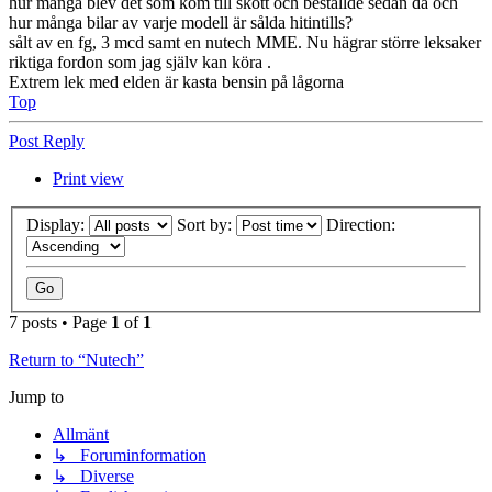
hur många blev det som kom till skott och beställde sedan då och
hur många bilar av varje modell är sålda hitintills?
sålt av en fg, 3 mcd samt en nutech MME. Nu hägrar större leksaker
riktiga fordon som jag själv kan köra .
Extrem lek med elden är kasta bensin på lågorna
Top
Post Reply
Print view
Display:
Sort by:
Direction:
7 posts • Page
1
of
1
Return to “Nutech”
Jump to
Allmänt
↳ Foruminformation
↳ Diverse