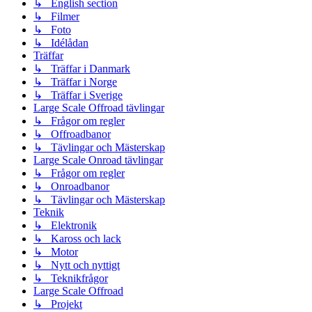
↳ English section
↳ Filmer
↳ Foto
↳ Idélådan
Träffar
↳ Träffar i Danmark
↳ Träffar i Norge
↳ Träffar i Sverige
Large Scale Offroad tävlingar
↳ Frågor om regler
↳ Offroadbanor
↳ Tävlingar och Mästerskap
Large Scale Onroad tävlingar
↳ Frågor om regler
↳ Onroadbanor
↳ Tävlingar och Mästerskap
Teknik
↳ Elektronik
↳ Kaross och lack
↳ Motor
↳ Nytt och nyttigt
↳ Teknikfrågor
Large Scale Offroad
↳ Projekt