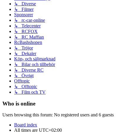
↳ Diverse
↳ Filmer
Sponsorer
↳ rc-car-online
↳ Telecenter
↳ RCFOX
↳ RC Maffian
RcBashshopen
↳ Tröjor
↳ Dekaler
Köp- och säljmarknad
↳ Bilar och tillbehör
↳ Diverse RC
↳ Övrigt
Offtopic
↳ Offtopic
↳ Film och TV
Who is online
Users browsing this forum: No registered users and 6 guests
Board index
All times are
UTC+02:00