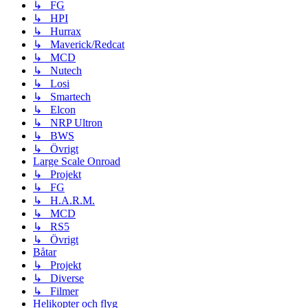
↳ FG
↳ HPI
↳ Hurrax
↳ Maverick/Redcat
↳ MCD
↳ Nutech
↳ Losi
↳ Smartech
↳ Elcon
↳ NRP Ultron
↳ BWS
↳ Övrigt
Large Scale Onroad
↳ Projekt
↳ FG
↳ H.A.R.M.
↳ MCD
↳ RS5
↳ Övrigt
Båtar
↳ Projekt
↳ Diverse
↳ Filmer
Helikopter och flyg