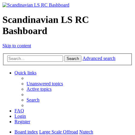
Scandinavian LS RC
Bashboard
Skip to content
Advanced search
Search
Quick links
Unanswered topics
Active topics
Search
FAQ
Login
Register
Board index
Large Scale Offroad
Nutech