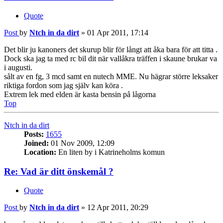
Quote
Post
by
Ntch in da dirt
»
01 Apr 2011, 17:14
Det blir ju kanoners det skurup blir för långt att åka bara för att titta .
Dock ska jag ta med rc bil dit när vallåkra träffen i skaune brukar va
i augusti.
sålt av en fg, 3 mcd samt en nutech MME. Nu hägrar större leksaker
riktiga fordon som jag själv kan köra .
Extrem lek med elden är kasta bensin på lågorna
Top
Ntch in da dirt
Posts:
1655
Joined:
01 Nov 2009, 12:09
Location:
En liten by i Katrineholms komun
Re: Vad är ditt önskemål ?
Quote
Post
by
Ntch in da dirt
»
12 Apr 2011, 20:29