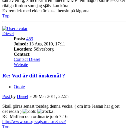
sålt av en fg, 3 mcd samt en nutech MME. Nu hägrar större leksaker
riktiga fordon som jag själv kan köra .
Extrem lek med elden är kasta bensin på lågorna
Top
Diesel
Posts:
459
Joined:
13 Aug 2010, 17:11
Location:
Sölvesborg
Contact:
Contact Diesel
Website
Re: Vad är ditt önskemål ?
Quote
Post
by
Diesel
»
29 Mar 2011, 22:55
Skall göras senast torsdag denna vecka. ( om inte Jessan har gjort
det redan )
RC Maffian och ordinarie jobb 7-16
http://www.xn--grsrajsarna-m8a.se/
Top