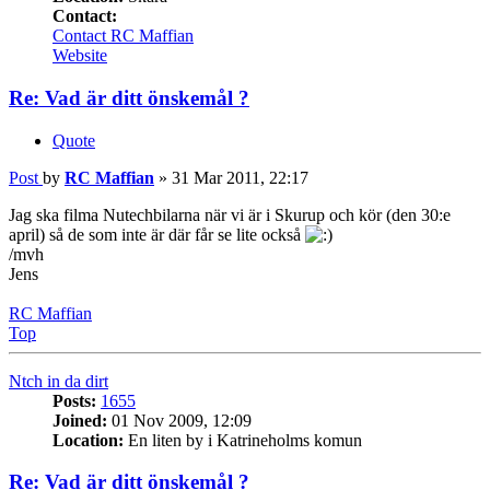
Contact:
Contact RC Maffian
Website
Re: Vad är ditt önskemål ?
Quote
Post
by
RC Maffian
»
31 Mar 2011, 22:17
Jag ska filma Nutechbilarna när vi är i Skurup och kör (den 30:e
april) så de som inte är där får se lite också
/mvh
Jens
RC Maffian
Top
Ntch in da dirt
Posts:
1655
Joined:
01 Nov 2009, 12:09
Location:
En liten by i Katrineholms komun
Re: Vad är ditt önskemål ?