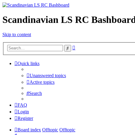
Scandinavian LS RC Bashboar
Skip to content
Advanced
Search
search
Quick links
Unanswered topics
Active topics
Search
FAQ
Login
Register
Board index
Offtopic
Offtopic