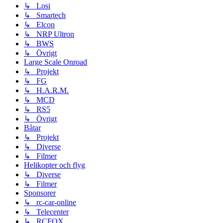
↳ Losi
↳ Smartech
↳ Elcon
↳ NRP Ultron
↳ BWS
↳ Övrigt
Large Scale Onroad
↳ Projekt
↳ FG
↳ H.A.R.M.
↳ MCD
↳ RS5
↳ Övrigt
Båtar
↳ Projekt
↳ Diverse
↳ Filmer
Helikopter och flyg
↳ Diverse
↳ Filmer
Sponsorer
↳ rc-car-online
↳ Telecenter
↳ RCFOX