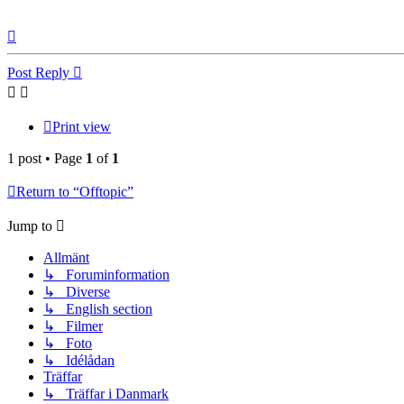
Top
Post Reply
Print view
1 post • Page
1
of
1
Return to “Offtopic”
Jump to
Allmänt
↳ Foruminformation
↳ Diverse
↳ English section
↳ Filmer
↳ Foto
↳ Idélådan
Träffar
↳ Träffar i Danmark