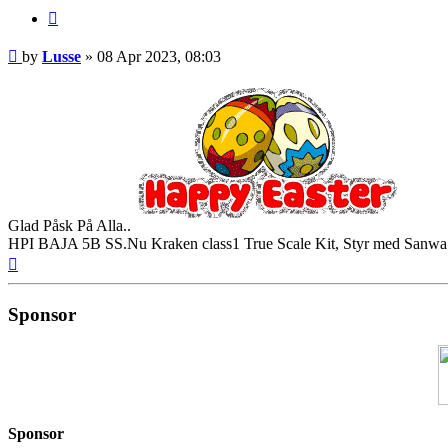
Quote
Post
by
Lusse
»
08 Apr 2023, 08:03
Glad Påsk På Alla..
HPI BAJA 5B SS.Nu Kraken class1 True Scale Kit, Styr med Sanw
Top
Sponsor
Sponsor