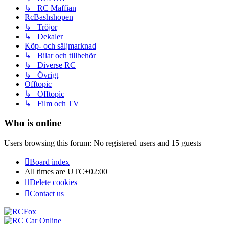
↳ RC Maffian
RcBashshopen
↳ Tröjor
↳ Dekaler
Köp- och säljmarknad
↳ Bilar och tillbehör
↳ Diverse RC
↳ Övrigt
Offtopic
↳ Offtopic
↳ Film och TV
Who is online
Users browsing this forum: No registered users and 15 guests
Board index
All times are
UTC+02:00
Delete cookies
Contact us