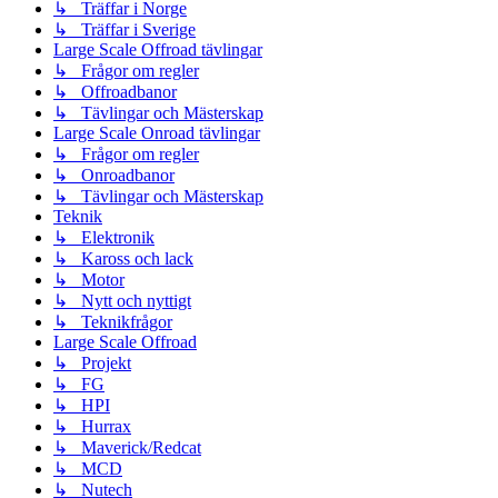
↳ Träffar i Norge
↳ Träffar i Sverige
Large Scale Offroad tävlingar
↳ Frågor om regler
↳ Offroadbanor
↳ Tävlingar och Mästerskap
Large Scale Onroad tävlingar
↳ Frågor om regler
↳ Onroadbanor
↳ Tävlingar och Mästerskap
Teknik
↳ Elektronik
↳ Kaross och lack
↳ Motor
↳ Nytt och nyttigt
↳ Teknikfrågor
Large Scale Offroad
↳ Projekt
↳ FG
↳ HPI
↳ Hurrax
↳ Maverick/Redcat
↳ MCD
↳ Nutech