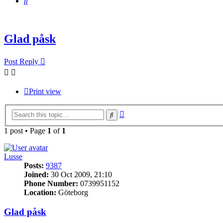
Search
Glad påsk
Post Reply
Print view
Advanced
Search
search
1 post • Page
1
of
1
Lusse
Posts:
9387
Joined:
30 Oct 2009, 21:10
Phone Number:
0739951152
Location:
Göteborg
Glad påsk