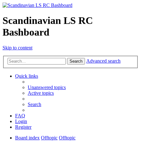
Scandinavian LS RC
Bashboard
Skip to content
Advanced search
Search
Quick links
Unanswered topics
Active topics
Search
FAQ
Login
Register
Board index
Offtopic
Offtopic