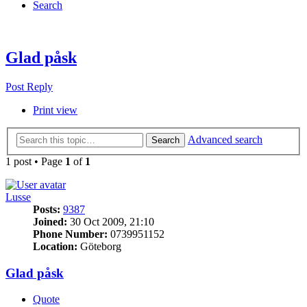
Search
Glad påsk
Post Reply
Print view
Advanced search
Search
1 post • Page
1
of
1
Lusse
Posts:
9387
Joined:
30 Oct 2009, 21:10
Phone Number:
0739951152
Location:
Göteborg
Glad påsk
Quote