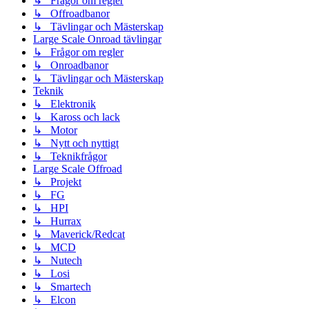
↳ Frågor om regler
↳ Offroadbanor
↳ Tävlingar och Mästerskap
Large Scale Onroad tävlingar
↳ Frågor om regler
↳ Onroadbanor
↳ Tävlingar och Mästerskap
Teknik
↳ Elektronik
↳ Kaross och lack
↳ Motor
↳ Nytt och nyttigt
↳ Teknikfrågor
Large Scale Offroad
↳ Projekt
↳ FG
↳ HPI
↳ Hurrax
↳ Maverick/Redcat
↳ MCD
↳ Nutech
↳ Losi
↳ Smartech
↳ Elcon