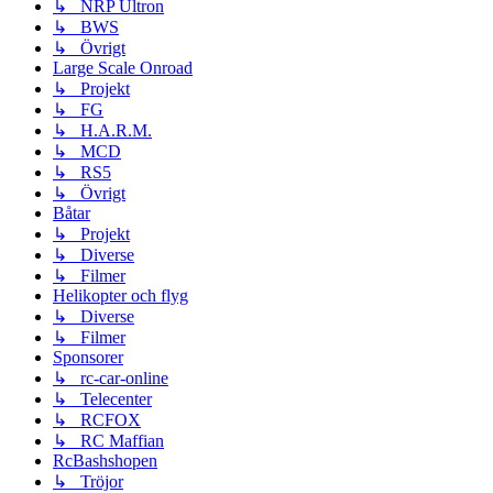
↳ NRP Ultron
↳ BWS
↳ Övrigt
Large Scale Onroad
↳ Projekt
↳ FG
↳ H.A.R.M.
↳ MCD
↳ RS5
↳ Övrigt
Båtar
↳ Projekt
↳ Diverse
↳ Filmer
Helikopter och flyg
↳ Diverse
↳ Filmer
Sponsorer
↳ rc-car-online
↳ Telecenter
↳ RCFOX
↳ RC Maffian
RcBashshopen
↳ Tröjor