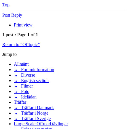
Top
Post Reply
Print view
1 post • Page
1
of
1
Return to “Offtopic”
Jump to
Allmänt
↳ Foruminformation
↳ Diverse
↳ English section
↳ Filmer
↳ Foto
↳ Idélådan
Träffar
↳ Träffar i Danmark
↳ Träffar i Norge
↳ Träffar i Sverige
Large Scale Offroad tävlingar