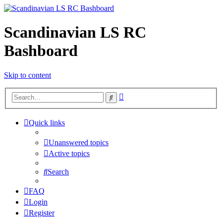
Scandinavian LS RC
Bashboard
Skip to content
Advanced
Search
search
Quick links
Unanswered topics
Active topics
Search
FAQ
Login
Register