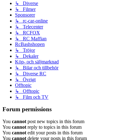
↳ Diverse
↳ Filmer
Sponsorer
↳ rc-car-online
↳ Telecenter
↳ RCFOX
↳ RC Maffian
RcBashshopen
↳ Tröjor
↳ Dekaler
Köp- och säljmarknad
↳ Bilar och tillbehör
↳ Diverse RC
↳ Övrigt
Offtopic
↳ Offtopic
↳ Film och TV
Forum permissions
You
cannot
post new topics in this forum
You
cannot
reply to topics in this forum
You
cannot
edit your posts in this forum
You
cannot
delete your posts in this forum