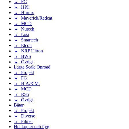
↳ FG
↳ HPI
↳ Hurrax
↳ Maverick/Redcat
↳ MCD
↳ Nutech
↳ Losi
↳ Smartech
↳ Elcon
↳ NRP Ultron
↳ BWS
↳ Övrigt
Large Scale Onroad
↳ Projekt
↳ FG
↳ H.A.R.M.
↳ MCD
↳ RS5
↳ Övrigt
Båtar
↳ Projekt
↳ Diverse
↳ Filmer
Helikopter och flyg