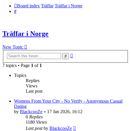
Board index
Träffar
Träffar i Norge
Search
Träffar i Norge
New Topic
Advanced
Search
search
7 topics • Page
1
of
1
Topics
Replies
Views
Last post
Womens From Your City - No Verify - Anonymous Casual
Dating
by
BlackcooZe
» 17 Jan 2026, 16:12
0
Replies
1180
Views
Last post
by
BlackcooZe