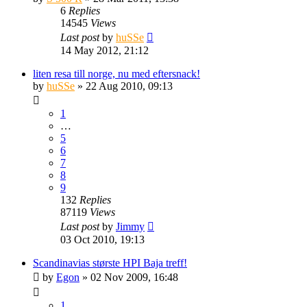
6
Replies
14545
Views
Last post
by
huSSe
14 May 2012, 21:12
liten resa till norge, nu med eftersnack!
by
huSSe
» 22 Aug 2010, 09:13
1
…
5
6
7
8
9
132
Replies
87119
Views
Last post
by
Jimmy
03 Oct 2010, 19:13
Scandinavias største HPI Baja treff!
by
Egon
» 02 Nov 2009, 16:48
1