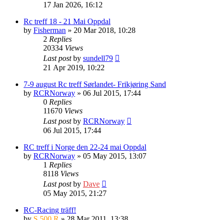
17 Jan 2026, 16:12
Rc treff 18 - 21 Mai Oppdal
by
Fisherman
» 20 Mar 2018, 10:28
2
Replies
20334
Views
Last post
by
sundell79
21 Apr 2019, 10:22
7-9 august Rc treff Sørlandet- Frikjøring Sand
by
RCRNorway
» 06 Jul 2015, 17:44
0
Replies
11670
Views
Last post
by
RCRNorway
06 Jul 2015, 17:44
RC treff i Norge den 22-24 mai Oppdal
by
RCRNorway
» 05 May 2015, 13:07
1
Replies
8118
Views
Last post
by
Dave
05 May 2015, 21:27
RC-Racing träff!
by
S 500 R
» 28 Mar 2011, 13:38