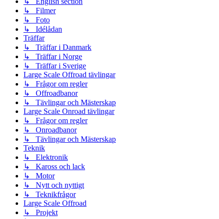
↳ English section
↳ Filmer
↳ Foto
↳ Idélådan
Träffar
↳ Träffar i Danmark
↳ Träffar i Norge
↳ Träffar i Sverige
Large Scale Offroad tävlingar
↳ Frågor om regler
↳ Offroadbanor
↳ Tävlingar och Mästerskap
Large Scale Onroad tävlingar
↳ Frågor om regler
↳ Onroadbanor
↳ Tävlingar och Mästerskap
Teknik
↳ Elektronik
↳ Kaross och lack
↳ Motor
↳ Nytt och nyttigt
↳ Teknikfrågor
Large Scale Offroad
↳ Projekt