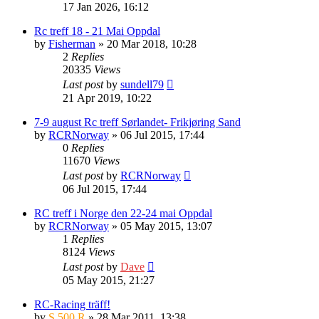
17 Jan 2026, 16:12
Rc treff 18 - 21 Mai Oppdal
by
Fisherman
» 20 Mar 2018, 10:28
2
Replies
20335
Views
Last post
by
sundell79
21 Apr 2019, 10:22
7-9 august Rc treff Sørlandet- Frikjøring Sand
by
RCRNorway
» 06 Jul 2015, 17:44
0
Replies
11670
Views
Last post
by
RCRNorway
06 Jul 2015, 17:44
RC treff i Norge den 22-24 mai Oppdal
by
RCRNorway
» 05 May 2015, 13:07
1
Replies
8124
Views
Last post
by
Dave
05 May 2015, 21:27
RC-Racing träff!
by
S 500 R
» 28 Mar 2011, 13:38