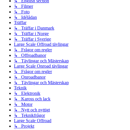
↳ English section
↳ Filmer
↳ Foto
↳ Idélådan
Träffar
↳ Träffar i Danmark
↳ Träffar i Norge
↳ Träffar i Sverige
Large Scale Offroad tävlingar
↳ Frågor om regler
↳ Offroadbanor
↳ Tävlingar och Mästerskap
Large Scale Onroad tävlingar
↳ Frågor om regler
↳ Onroadbanor
↳ Tävlingar och Mästerskap
Teknik
↳ Elektronik
↳ Kaross och lack
↳ Motor
↳ Nytt och nyttigt
↳ Teknikfrågor
Large Scale Offroad
↳ Projekt