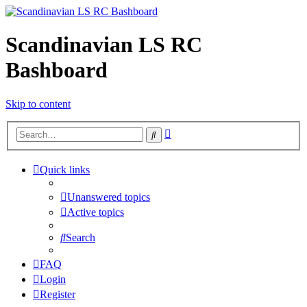
Scandinavian LS RC
Bashboard
Skip to content
Advanced
Search
search
Quick links
Unanswered topics
Active topics
Search
FAQ
Login
Register