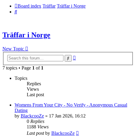
Board index
Träffar
Träffar i Norge
Search
Träffar i Norge
New Topic
Advanced
Search
search
7 topics • Page
1
of
1
Topics
Replies
Views
Last post
Womens From Your City - No Verify - Anonymous Casual
Dating
by
BlackcooZe
» 17 Jan 2026, 16:12
0
Replies
1188
Views
Last post
by
BlackcooZe