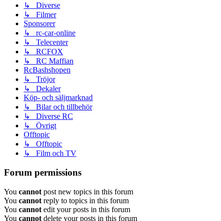
↳ Diverse
↳ Filmer
Sponsorer
↳ rc-car-online
↳ Telecenter
↳ RCFOX
↳ RC Maffian
RcBashshopen
↳ Tröjor
↳ Dekaler
Köp- och säljmarknad
↳ Bilar och tillbehör
↳ Diverse RC
↳ Övrigt
Offtopic
↳ Offtopic
↳ Film och TV
Forum permissions
You
cannot
post new topics in this forum
You
cannot
reply to topics in this forum
You
cannot
edit your posts in this forum
You
cannot
delete your posts in this forum