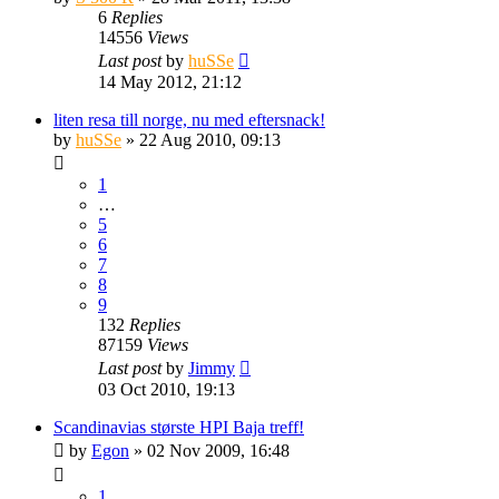
6
Replies
14556
Views
Last post
by
huSSe
14 May 2012, 21:12
liten resa till norge, nu med eftersnack!
by
huSSe
» 22 Aug 2010, 09:13
1
…
5
6
7
8
9
132
Replies
87159
Views
Last post
by
Jimmy
03 Oct 2010, 19:13
Scandinavias største HPI Baja treff!
by
Egon
» 02 Nov 2009, 16:48
1