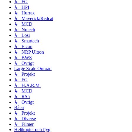
↳ FG
↳ HPI
↳ Hurrax
↳ Maverick/Redcat
↳ MCD
↳ Nutech
↳ Losi
↳ Smartech
↳ Elcon
↳ NRP Ultron
↳ BWS
↳ Övrigt
Large Scale Onroad
↳ Projekt
↳ FG
↳ H.A.R.M.
↳ MCD
↳ RS5
↳ Övrigt
Båtar
↳ Projekt
↳ Diverse
↳ Filmer
Helikopter och flyg