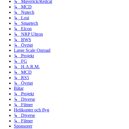
↳ Maverick/Redcat
↳ MCD
↳ Nutech
↳ Losi
↳ Smartech
↳ Elcon
↳ NRP Ultron
↳ BWS
↳ Övrigt
Large Scale Onroad
↳ Projekt
↳ FG
↳ H.A.R.M.
↳ MCD
↳ RS5
↳ Övrigt
Båtar
↳ Projekt
↳ Diverse
↳ Filmer
Helikopter och flyg
↳ Diverse
↳ Filmer
Sponsorer