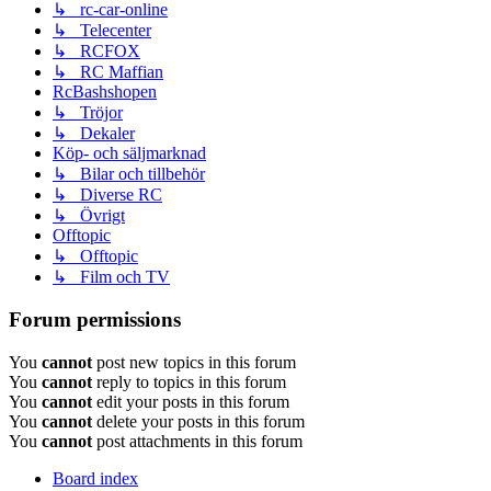
↳ rc-car-online
↳ Telecenter
↳ RCFOX
↳ RC Maffian
RcBashshopen
↳ Tröjor
↳ Dekaler
Köp- och säljmarknad
↳ Bilar och tillbehör
↳ Diverse RC
↳ Övrigt
Offtopic
↳ Offtopic
↳ Film och TV
Forum permissions
You
cannot
post new topics in this forum
You
cannot
reply to topics in this forum
You
cannot
edit your posts in this forum
You
cannot
delete your posts in this forum
You
cannot
post attachments in this forum
Board index