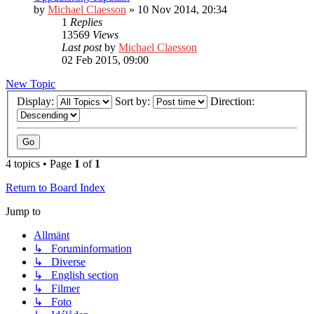
by
Michael Claesson
» 10 Nov 2014, 20:34
1
Replies
13569
Views
Last post
by
Michael Claesson
02 Feb 2015, 09:00
New Topic
Display:
Sort by:
Direction:
4 topics • Page
1
of
1
Return to Board Index
Jump to
Allmänt
↳ Foruminformation
↳ Diverse
↳ English section
↳ Filmer
↳ Foto