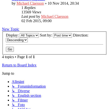
by
Michael Claesson
» 10 Nov 2014, 20:34
1
Replies
13569
Views
Last post
by
Michael Claesson
02 Feb 2015, 09:00
New Topic
Display:
Sort by:
Direction:
4 topics • Page
1
of
1
Return to Board Index
Jump to
Allmänt
↳ Foruminformation
↳ Diverse
↳ English section
↳ Filmer
↳ Foto