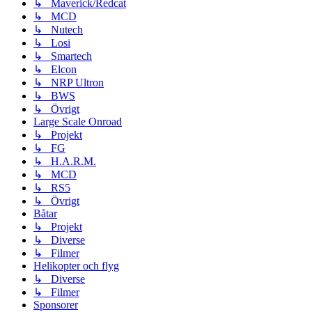
↳ Maverick/Redcat
↳ MCD
↳ Nutech
↳ Losi
↳ Smartech
↳ Elcon
↳ NRP Ultron
↳ BWS
↳ Övrigt
Large Scale Onroad
↳ Projekt
↳ FG
↳ H.A.R.M.
↳ MCD
↳ RS5
↳ Övrigt
Båtar
↳ Projekt
↳ Diverse
↳ Filmer
Helikopter och flyg
↳ Diverse
↳ Filmer
Sponsorer