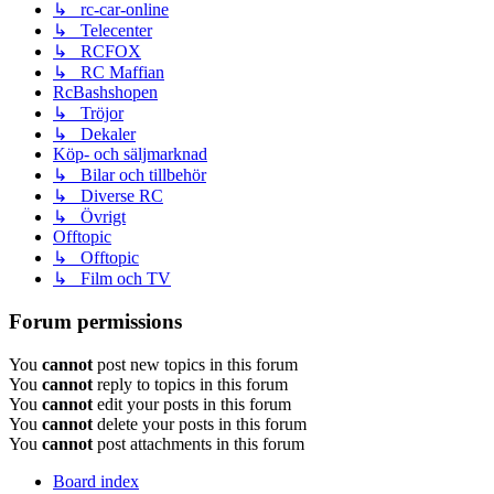
↳ rc-car-online
↳ Telecenter
↳ RCFOX
↳ RC Maffian
RcBashshopen
↳ Tröjor
↳ Dekaler
Köp- och säljmarknad
↳ Bilar och tillbehör
↳ Diverse RC
↳ Övrigt
Offtopic
↳ Offtopic
↳ Film och TV
Forum permissions
You
cannot
post new topics in this forum
You
cannot
reply to topics in this forum
You
cannot
edit your posts in this forum
You
cannot
delete your posts in this forum
You
cannot
post attachments in this forum
Board index