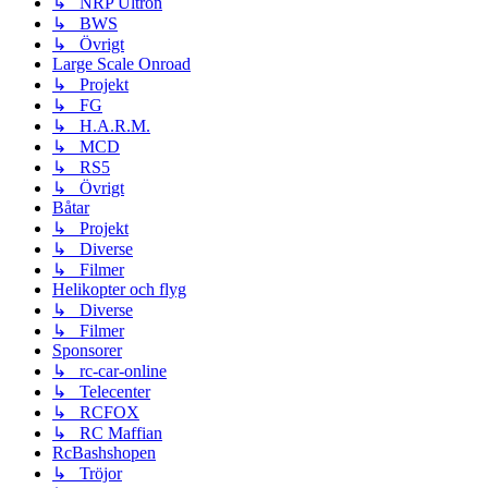
↳ NRP Ultron
↳ BWS
↳ Övrigt
Large Scale Onroad
↳ Projekt
↳ FG
↳ H.A.R.M.
↳ MCD
↳ RS5
↳ Övrigt
Båtar
↳ Projekt
↳ Diverse
↳ Filmer
Helikopter och flyg
↳ Diverse
↳ Filmer
Sponsorer
↳ rc-car-online
↳ Telecenter
↳ RCFOX
↳ RC Maffian
RcBashshopen
↳ Tröjor