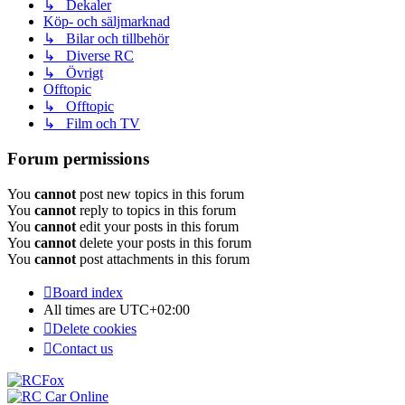
↳ Dekaler
Köp- och säljmarknad
↳ Bilar och tillbehör
↳ Diverse RC
↳ Övrigt
Offtopic
↳ Offtopic
↳ Film och TV
Forum permissions
You
cannot
post new topics in this forum
You
cannot
reply to topics in this forum
You
cannot
edit your posts in this forum
You
cannot
delete your posts in this forum
You
cannot
post attachments in this forum
Board index
All times are
UTC+02:00
Delete cookies
Contact us