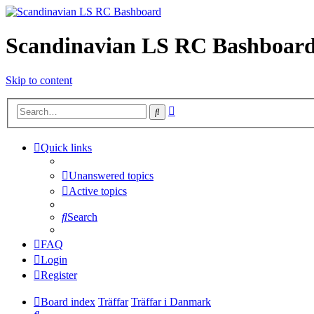
Scandinavian LS RC Bashboar
Skip to content
Advanced
Search
search
Quick links
Unanswered topics
Active topics
Search
FAQ
Login
Register
Board index
Träffar
Träffar i Danmark