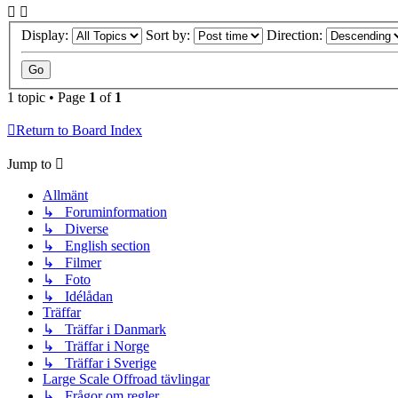
Display:
Sort by:
Direction:
1 topic • Page
1
of
1
Return to Board Index
Jump to
Allmänt
↳ Foruminformation
↳ Diverse
↳ English section
↳ Filmer
↳ Foto
↳ Idélådan
Träffar
↳ Träffar i Danmark
↳ Träffar i Norge
↳ Träffar i Sverige
Large Scale Offroad tävlingar
↳ Frågor om regler