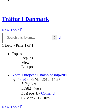
Search
Träffar i Danmark
New Topic
Advanced
Search
search
1 topic • Page
1
of
1
Topics
Replies
Views
Last post
North European Championship-NEC
by
TomS
» 06 Mar 2012, 14:27
5
Replies
33982
Views
Last post
by
Comer
07 Mar 2012, 10:51
New Topic