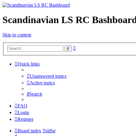
Scandinavian LS RC Bashboar
Skip to content
Advanced
Search
search
Quick links
Unanswered topics
Active topics
Search
FAQ
Login
Register
Board index
Träffar