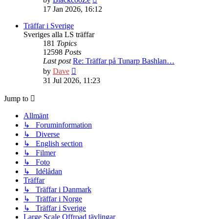
the
17 Jan 2026, 16:12
latest
post
Träffar i Sverige
Sveriges alla LS träffar
181
Topics
12598
Posts
Last post
Re: Träffar på Tunarp Bashlan…
View
by
Dave
the
31 Jul 2026, 11:23
latest
post
Jump to
Allmänt
↳ Foruminformation
↳ Diverse
↳ English section
↳ Filmer
↳ Foto
↳ Idélådan
Träffar
↳ Träffar i Danmark
↳ Träffar i Norge
↳ Träffar i Sverige
Large Scale Offroad tävlingar