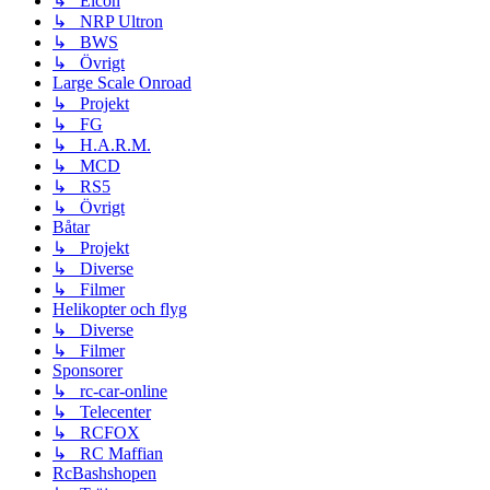
↳ Elcon
↳ NRP Ultron
↳ BWS
↳ Övrigt
Large Scale Onroad
↳ Projekt
↳ FG
↳ H.A.R.M.
↳ MCD
↳ RS5
↳ Övrigt
Båtar
↳ Projekt
↳ Diverse
↳ Filmer
Helikopter och flyg
↳ Diverse
↳ Filmer
Sponsorer
↳ rc-car-online
↳ Telecenter
↳ RCFOX
↳ RC Maffian
RcBashshopen