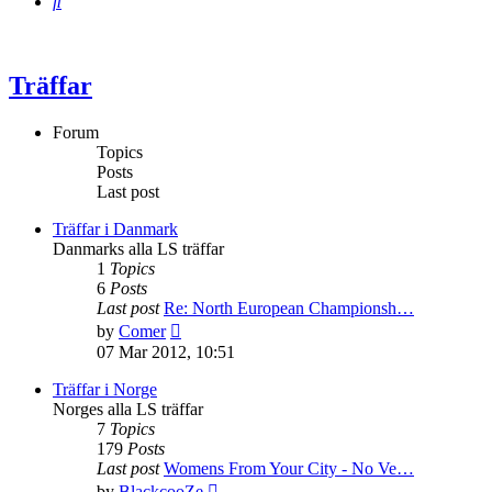
Search
Träffar
Forum
Topics
Posts
Last post
Träffar i Danmark
Danmarks alla LS träffar
1
Topics
6
Posts
Last post
Re: North European Championsh…
View
by
Comer
the
07 Mar 2012, 10:51
latest
post
Träffar i Norge
Norges alla LS träffar
7
Topics
179
Posts
Last post
Womens From Your City - No Ve…
View
by
BlackcooZe