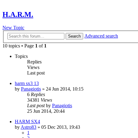
H.A.R.M.
New Topic
Advanced search
Search
10 topics • Page
1
of
1
Topics
Replies
Views
Last post
harm sx3 13
by
Panagiotis
» 24 Jun 2014, 10:15
6
Replies
34381
Views
Last post
by
Panagiotis
25 Jun 2014, 20:44
HARM SX4
by
Astro83
» 05 Dec 2013, 19:43
1