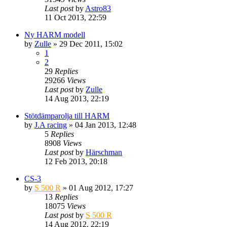
Last post
by
Astro83
11 Oct 2013, 22:59
Ny HARM modell
by
Zulle
» 29 Dec 2011, 15:02
1
2
29
Replies
29266
Views
Last post
by
Zulle
14 Aug 2013, 22:19
Stötdämparolja till HARM
by
J.A racing
» 04 Jan 2013, 12:48
5
Replies
8908
Views
Last post
by
Härschman
12 Feb 2013, 20:18
CS-3
by
S 500 R
» 01 Aug 2012, 17:27
13
Replies
18075
Views
Last post
by
S 500 R
14 Aug 2012, 22:19