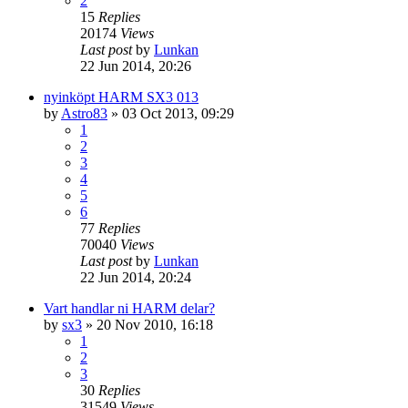
2
15
Replies
20174
Views
Last post
by
Lunkan
22 Jun 2014, 20:26
nyinköpt HARM SX3 013
by
Astro83
» 03 Oct 2013, 09:29
1
2
3
4
5
6
77
Replies
70040
Views
Last post
by
Lunkan
22 Jun 2014, 20:24
Vart handlar ni HARM delar?
by
sx3
» 20 Nov 2010, 16:18
1
2
3
30
Replies
31549
Views