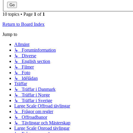
10 topics • Page
1
of
1
Return to Board Index
Jump to
Allmänt
↳ Foruminformation
↳ Diverse
↳ English section
↳ Filmer
↳ Foto
↳ Idélådan
Träffar
↳ Träffar i Danmark
↳ Träffar i Norge
↳ Träffar i Sverige
Large Scale Offroad tävlingar
↳ Frågor om regler
↳ Offroadbanor
↳ Tävlingar och Mästerskap
Large Scale Onroad tävlingar