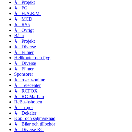
↳ Projekt
↳ FG
↳ H.A.R.M.
↳ MCD
↳ RS5
↳ Övrigt
Båtar
↳ Projekt
↳ Diverse
↳ Filmer
Helikopter och flyg
↳ Diverse
↳ Filmer
Sponsorer
↳ rc-car-online
↳ Telecenter
↳ RCFOX
↳ RC Maffian
RcBashshopen
↳ Tröjor
↳ Dekaler
Köp- och säljmarknad
↳ Bilar och tillbehör
↳ Diverse RC