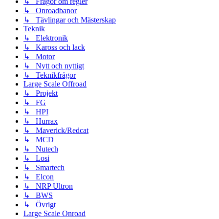
↳ Frågor om regler
↳ Onroadbanor
↳ Tävlingar och Mästerskap
Teknik
↳ Elektronik
↳ Kaross och lack
↳ Motor
↳ Nytt och nyttigt
↳ Teknikfrågor
Large Scale Offroad
↳ Projekt
↳ FG
↳ HPI
↳ Hurrax
↳ Maverick/Redcat
↳ MCD
↳ Nutech
↳ Losi
↳ Smartech
↳ Elcon
↳ NRP Ultron
↳ BWS
↳ Övrigt
Large Scale Onroad