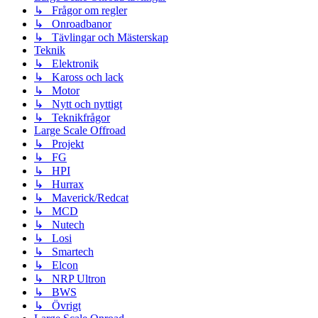
↳ Frågor om regler
↳ Onroadbanor
↳ Tävlingar och Mästerskap
Teknik
↳ Elektronik
↳ Kaross och lack
↳ Motor
↳ Nytt och nyttigt
↳ Teknikfrågor
Large Scale Offroad
↳ Projekt
↳ FG
↳ HPI
↳ Hurrax
↳ Maverick/Redcat
↳ MCD
↳ Nutech
↳ Losi
↳ Smartech
↳ Elcon
↳ NRP Ultron
↳ BWS
↳ Övrigt