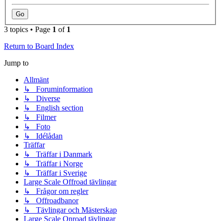
3 topics • Page
1
of
1
Return to Board Index
Jump to
Allmänt
↳ Foruminformation
↳ Diverse
↳ English section
↳ Filmer
↳ Foto
↳ Idélådan
Träffar
↳ Träffar i Danmark
↳ Träffar i Norge
↳ Träffar i Sverige
Large Scale Offroad tävlingar
↳ Frågor om regler
↳ Offroadbanor
↳ Tävlingar och Mästerskap
Large Scale Onroad tävlingar