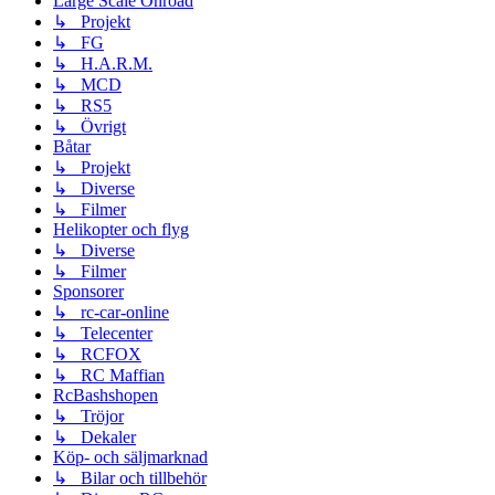
Large Scale Onroad
↳ Projekt
↳ FG
↳ H.A.R.M.
↳ MCD
↳ RS5
↳ Övrigt
Båtar
↳ Projekt
↳ Diverse
↳ Filmer
Helikopter och flyg
↳ Diverse
↳ Filmer
Sponsorer
↳ rc-car-online
↳ Telecenter
↳ RCFOX
↳ RC Maffian
RcBashshopen
↳ Tröjor
↳ Dekaler
Köp- och säljmarknad
↳ Bilar och tillbehör