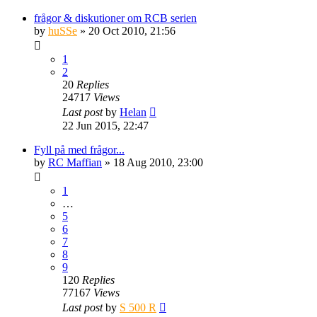
frågor & diskutioner om RCB serien
by
huSSe
» 20 Oct 2010, 21:56
1
2
20
Replies
24717
Views
Last post
by
Helan
22 Jun 2015, 22:47
Fyll på med frågor...
by
RC Maffian
» 18 Aug 2010, 23:00
1
…
5
6
7
8
9
120
Replies
77167
Views
Last post
by
S 500 R