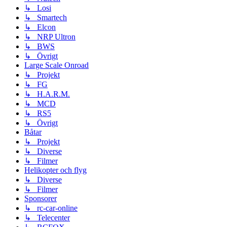
↳ Losi
↳ Smartech
↳ Elcon
↳ NRP Ultron
↳ BWS
↳ Övrigt
Large Scale Onroad
↳ Projekt
↳ FG
↳ H.A.R.M.
↳ MCD
↳ RS5
↳ Övrigt
Båtar
↳ Projekt
↳ Diverse
↳ Filmer
Helikopter och flyg
↳ Diverse
↳ Filmer
Sponsorer
↳ rc-car-online
↳ Telecenter