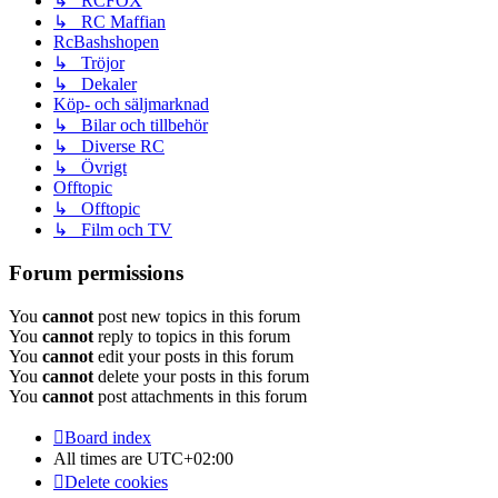
↳ RCFOX
↳ RC Maffian
RcBashshopen
↳ Tröjor
↳ Dekaler
Köp- och säljmarknad
↳ Bilar och tillbehör
↳ Diverse RC
↳ Övrigt
Offtopic
↳ Offtopic
↳ Film och TV
Forum permissions
You
cannot
post new topics in this forum
You
cannot
reply to topics in this forum
You
cannot
edit your posts in this forum
You
cannot
delete your posts in this forum
You
cannot
post attachments in this forum
Board index
All times are
UTC+02:00
Delete cookies