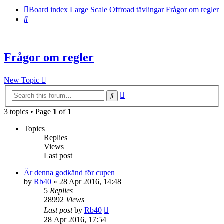
Board index
Large Scale Offroad tävlingar
Frågor om regler
Search
Frågor om regler
New Topic
Advanced
Search
search
3 topics • Page
1
of
1
Topics
Replies
Views
Last post
Är denna godkänd för cupen
by
Rb40
» 28 Apr 2016, 14:48
5
Replies
28992
Views
Last post
by
Rb40
28 Apr 2016, 17:54