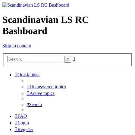
Scandinavian LS RC
Bashboard
Skip to content
Advanced
Search
search
Quick links
Unanswered topics
Active topics
Search
FAQ
Login
Register