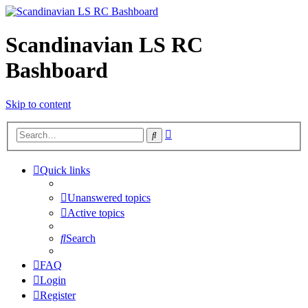
Scandinavian LS RC
Bashboard
Skip to content
Advanced
Search
search
Quick links
Unanswered topics
Active topics
Search
FAQ
Login
Register