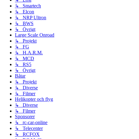
↳ Smartech
↳ Elcon
↳ NRP Ultron
↳ BWS
↳ Övrigt
Large Scale Onroad
↳ Projekt
↳ FG
↳ H.A.R.M.
↳ MCD
↳ RS5
↳ Övrigt
Båtar
↳ Projekt
↳ Diverse
↳ Filmer
Helikopter och flyg
↳ Diverse
↳ Filmer
Sponsorer
↳ rc-car-online
↳ Telecenter
↳ RCFOX