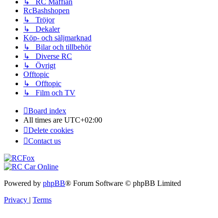
↳ RC Maffian
RcBashshopen
↳ Tröjor
↳ Dekaler
Köp- och säljmarknad
↳ Bilar och tillbehör
↳ Diverse RC
↳ Övrigt
Offtopic
↳ Offtopic
↳ Film och TV
Board index
All times are
UTC+02:00
Delete cookies
Contact us
Powered by
phpBB
® Forum Software © phpBB Limited
Privacy
|
Terms