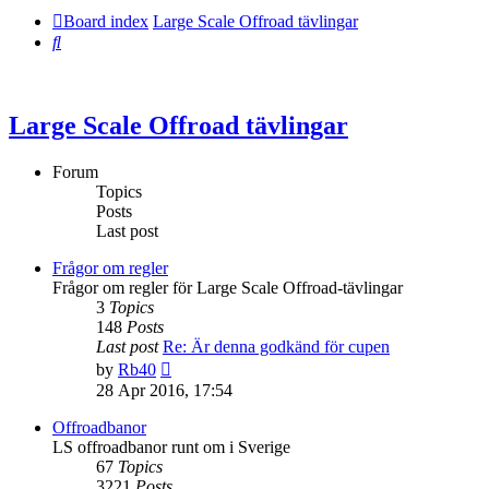
Board index
Large Scale Offroad tävlingar
Search
Large Scale Offroad tävlingar
Forum
Topics
Posts
Last post
Frågor om regler
Frågor om regler för Large Scale Offroad-tävlingar
3
Topics
148
Posts
Last post
Re: Är denna godkänd för cupen
View
by
Rb40
the
28 Apr 2016, 17:54
latest
post
Offroadbanor
LS offroadbanor runt om i Sverige
67
Topics
3221
Posts