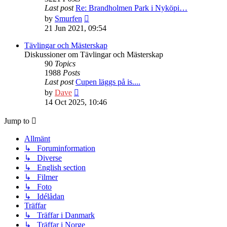
Last post
Re: Brandholmen Park i Nyköpi…
View
by
Smurfen
the
21 Jun 2021, 09:54
latest
post
Tävlingar och Mästerskap
Diskussioner om Tävlingar och Mästerskap
90
Topics
1988
Posts
Last post
Cupen läggs på is....
View
by
Dave
the
14 Oct 2025, 10:46
latest
post
Jump to
Allmänt
↳ Foruminformation
↳ Diverse
↳ English section
↳ Filmer
↳ Foto
↳ Idélådan
Träffar
↳ Träffar i Danmark
↳ Träffar i Norge