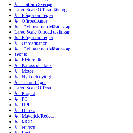
↳ Träffar i Sverige
Large Scale Offroad tävlingar
↳ Frågor om regler
↳ Offroadbanor
↳ Tävlingar och Mästerskap
Large Scale Onroad tävlingar
↳ Frågor om regler
↳ Onroadbanor
↳ Tävlingar och Mästerskap
Teknik
↳ Elektronik
↳ Kaross och lack
↳ Motor
↳ Nytt och nyttigt
↳ Teknikfrågor
Large Scale Offroad
↳ Projekt
↳ FG
↳ HPI
↳ Hurrax
↳ Maverick/Redcat
↳ MCD
↳ Nutech
↳ Losi