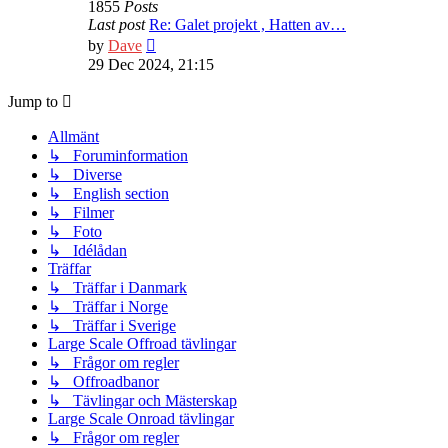
1855
Posts
Last post
Re: Galet projekt , Hatten av…
View
by
Dave
the
29 Dec 2024, 21:15
latest
post
Jump to
Allmänt
↳ Foruminformation
↳ Diverse
↳ English section
↳ Filmer
↳ Foto
↳ Idélådan
Träffar
↳ Träffar i Danmark
↳ Träffar i Norge
↳ Träffar i Sverige
Large Scale Offroad tävlingar
↳ Frågor om regler
↳ Offroadbanor
↳ Tävlingar och Mästerskap
Large Scale Onroad tävlingar
↳ Frågor om regler