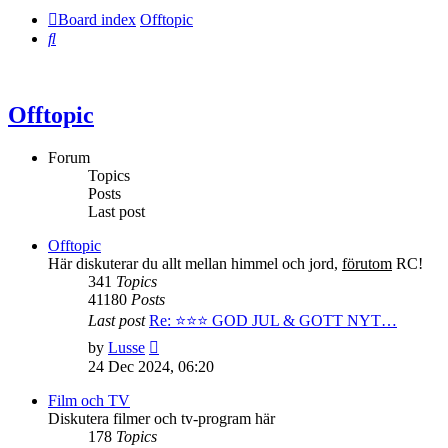
Board index
Offtopic
Search
Offtopic
Forum
Topics
Posts
Last post
Offtopic
Här diskuterar du allt mellan himmel och jord,
förutom
RC!
341
Topics
41180
Posts
Last post
Re: ⭐️⭐️⭐️ GOD JUL & GOTT NYT…
View
by
Lusse
the
24 Dec 2024, 06:20
latest
post
Film och TV
Diskutera filmer och tv-program här
178
Topics