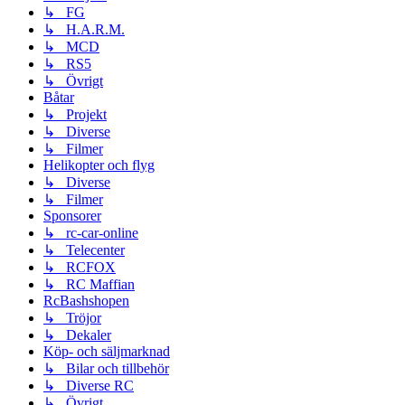
↳ FG
↳ H.A.R.M.
↳ MCD
↳ RS5
↳ Övrigt
Båtar
↳ Projekt
↳ Diverse
↳ Filmer
Helikopter och flyg
↳ Diverse
↳ Filmer
Sponsorer
↳ rc-car-online
↳ Telecenter
↳ RCFOX
↳ RC Maffian
RcBashshopen
↳ Tröjor
↳ Dekaler
Köp- och säljmarknad
↳ Bilar och tillbehör
↳ Diverse RC
↳ Övrigt