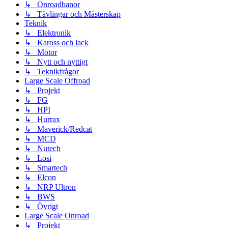
↳ Onroadbanor
↳ Tävlingar och Mästerskap
Teknik
↳ Elektronik
↳ Kaross och lack
↳ Motor
↳ Nytt och nyttigt
↳ Teknikfrågor
Large Scale Offroad
↳ Projekt
↳ FG
↳ HPI
↳ Hurrax
↳ Maverick/Redcat
↳ MCD
↳ Nutech
↳ Losi
↳ Smartech
↳ Elcon
↳ NRP Ultron
↳ BWS
↳ Övrigt
Large Scale Onroad
↳ Projekt