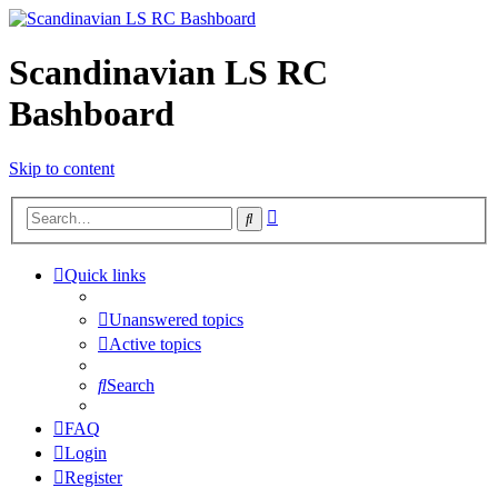
Scandinavian LS RC
Bashboard
Skip to content
Advanced
Search
search
Quick links
Unanswered topics
Active topics
Search
FAQ
Login
Register