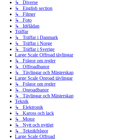
↳ Diverse
↳ English section
↳ Filmer
↳ Foto
↳ Idélådan
Träffar
↳ Träffar i Danmark
↳ Träffar i Norge
↳ Träffar i Sverige
Large Scale Offroad tävlingar
↳ Frågor om regler
↳ Offroadbanor
↳ Tävlingar och Mästerskap
Large Scale Onroad tävlingar
↳ Frågor om regler
↳ Onroadbanor
↳ Tävlingar och Mästerskap
Teknik
↳ Elektronik
↳ Kaross och lack
↳ Motor
↳ Nytt och nyttigt
↳ Teknikfrågor
Large Scale Offroad