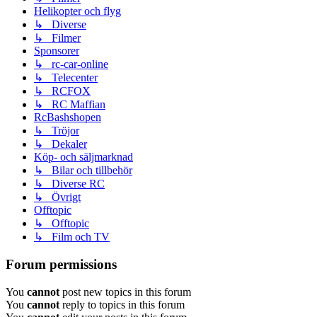
Helikopter och flyg
↳ Diverse
↳ Filmer
Sponsorer
↳ rc-car-online
↳ Telecenter
↳ RCFOX
↳ RC Maffian
RcBashshopen
↳ Tröjor
↳ Dekaler
Köp- och säljmarknad
↳ Bilar och tillbehör
↳ Diverse RC
↳ Övrigt
Offtopic
↳ Offtopic
↳ Film och TV
Forum permissions
You
cannot
post new topics in this forum
You
cannot
reply to topics in this forum