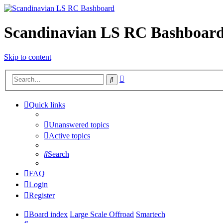
Scandinavian LS RC Bashboar
Skip to content
Advanced
Search
search
Quick links
Unanswered topics
Active topics
Search
FAQ
Login
Register
Board index
Large Scale Offroad
Smartech