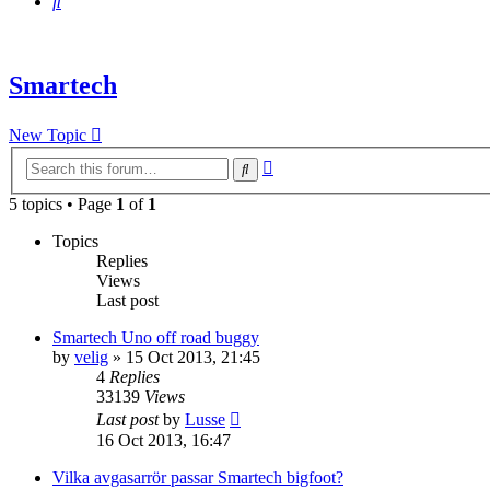
Search
Smartech
New Topic
Advanced
Search
search
5 topics • Page
1
of
1
Topics
Replies
Views
Last post
Smartech Uno off road buggy
by
velig
» 15 Oct 2013, 21:45
4
Replies
33139
Views
Last post
by
Lusse
16 Oct 2013, 16:47
Vilka avgasarrör passar Smartech bigfoot?