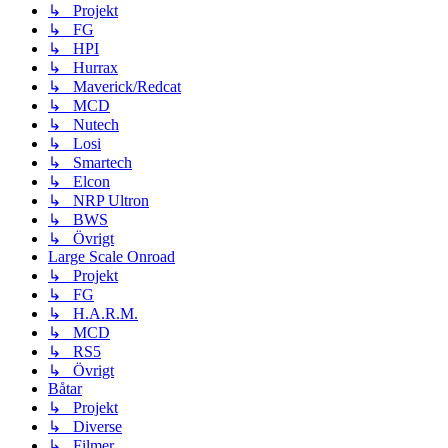
↳ Projekt
↳ FG
↳ HPI
↳ Hurrax
↳ Maverick/Redcat
↳ MCD
↳ Nutech
↳ Losi
↳ Smartech
↳ Elcon
↳ NRP Ultron
↳ BWS
↳ Övrigt
Large Scale Onroad
↳ Projekt
↳ FG
↳ H.A.R.M.
↳ MCD
↳ RS5
↳ Övrigt
Båtar
↳ Projekt
↳ Diverse
↳ Filmer