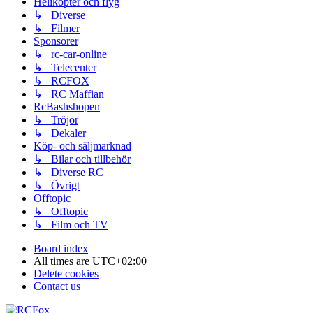
Helikopter och flyg
↳ Diverse
↳ Filmer
Sponsorer
↳ rc-car-online
↳ Telecenter
↳ RCFOX
↳ RC Maffian
RcBashshopen
↳ Tröjor
↳ Dekaler
Köp- och säljmarknad
↳ Bilar och tillbehör
↳ Diverse RC
↳ Övrigt
Offtopic
↳ Offtopic
↳ Film och TV
Board index
All times are
UTC+02:00
Delete cookies
Contact us