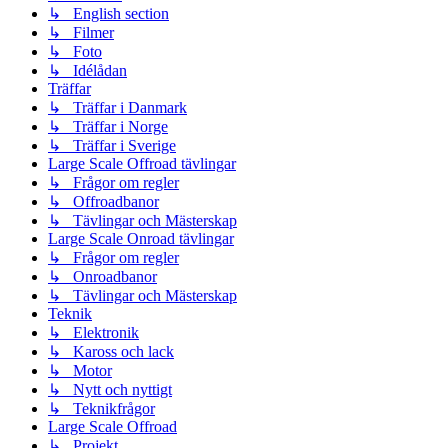
↳ English section
↳ Filmer
↳ Foto
↳ Idélådan
Träffar
↳ Träffar i Danmark
↳ Träffar i Norge
↳ Träffar i Sverige
Large Scale Offroad tävlingar
↳ Frågor om regler
↳ Offroadbanor
↳ Tävlingar och Mästerskap
Large Scale Onroad tävlingar
↳ Frågor om regler
↳ Onroadbanor
↳ Tävlingar och Mästerskap
Teknik
↳ Elektronik
↳ Kaross och lack
↳ Motor
↳ Nytt och nyttigt
↳ Teknikfrågor
Large Scale Offroad
↳ Projekt