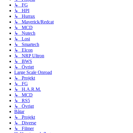
↳ FG
↳ HPI
↳ Hurrax
↳ Maverick/Redcat
↳ MCD
↳ Nutech
↳ Losi
↳ Smartech
↳ Elcon
↳ NRP Ultron
↳ BWS
↳ Övrigt
Large Scale Onroad
↳ Projekt
↳ FG
↳ H.A.R.M.
↳ MCD
↳ RS5
↳ Övrigt
Båtar
↳ Projekt
↳ Diverse
↳ Filmer