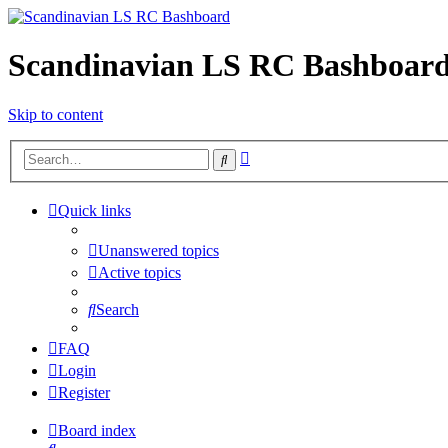
Scandinavian LS RC Bashboar
Skip to content
Advanced
Search
search
Quick links
Unanswered topics
Active topics
Search
FAQ
Login
Register
Board index