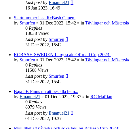
Last post
by
Emanuel21
16 Jan 2023, 16:49
Startnummer lista RcBash Cupen.
by
Smurfen
» 31 Dec 2022, 15:42 » in
Tävlingar och Mästersk
0
Replies
13638
Views
Last post
by
Smurfen
31 Dec 2022, 15:42
RCBASH SWEDEN Largescale Offroad Cup 2023!
by
Smurfen
» 31 Dec 2022, 15:42 » in
Tävlingar och Mästersk
0
Replies
11508
Views
Last post
by
Smurfen
31 Dec 2022, 15:42
Baja 5B Finns nu att beställa hem...
by
Emanuel21
» 01 Dec 2022, 19:37 » in
RC Maffian
0
Replies
8079
Views
Last post
by
Emanuel21
01 Dec 2022, 19:37
Möjlighet att påverka och söka tävling RcBash Cup 2023!