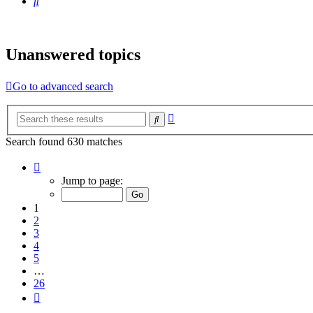
Search
Unanswered topics
Go to advanced search
Advanced
Search
search
Search found 630 matches
Page
1
Jump to page:
of
26
1
2
3
4
5
…
26
Next