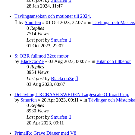
Last post
by
Smurfen
28 Jan 2024, 11:47
Tävlingsansökan och motioner till 2024.
by
Smurfen
» 01 Oct 2023, 22:07 » in
Tävlingar och Mäster
0
Replies
7514
Views
Last post
by
Smurfen
01 Oct 2023, 22:07
S: OBR fullmod 32cc motor
by
BlackcooZe
» 03 Aug 2023, 00:07 » in
Bilar och tillbehör
0
Replies
8954
Views
Last post
by
BlackcooZe
03 Aug 2023, 00:07
Deltävling 1 RCBASH SWEDEN Largescale Offroad Cup.
by
Smurfen
» 20 Apr 2023, 09:11 » in
Tävlingar och Mästersk
0
Replies
8930
Views
Last post
by
Smurfen
20 Apr 2023, 09:11
PrimalRc Grave Digger med V8