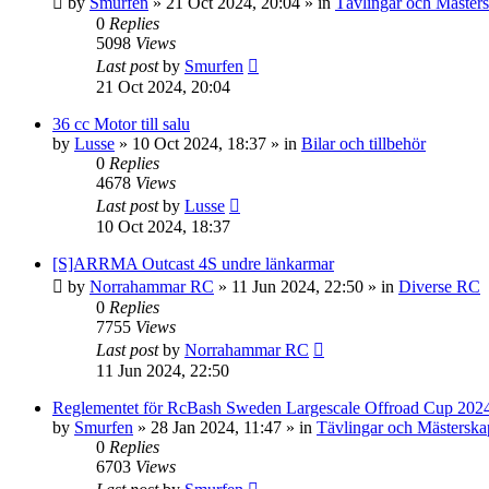
by
Smurfen
» 21 Oct 2024, 20:04 » in
Tävlingar och Mäster
0
Replies
5098
Views
Last post
by
Smurfen
21 Oct 2024, 20:04
36 cc Motor till salu
by
Lusse
» 10 Oct 2024, 18:37 » in
Bilar och tillbehör
0
Replies
4678
Views
Last post
by
Lusse
10 Oct 2024, 18:37
[S]ARRMA Outcast 4S undre länkarmar
by
Norrahammar RC
» 11 Jun 2024, 22:50 » in
Diverse RC
0
Replies
7755
Views
Last post
by
Norrahammar RC
11 Jun 2024, 22:50
Reglementet för RcBash Sweden Largescale Offroad Cup 202
by
Smurfen
» 28 Jan 2024, 11:47 » in
Tävlingar och Mästerska
0
Replies
6703
Views