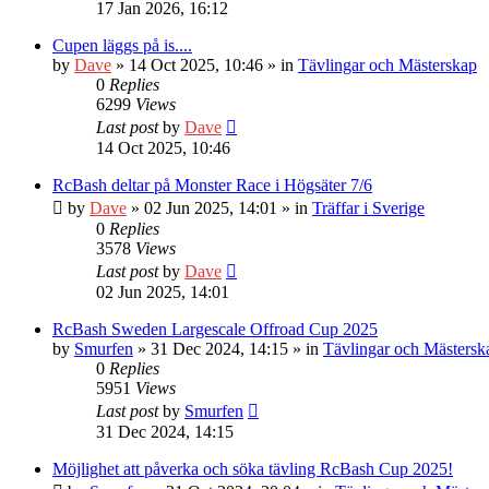
17 Jan 2026, 16:12
Cupen läggs på is....
by
Dave
» 14 Oct 2025, 10:46 » in
Tävlingar och Mästerskap
0
Replies
6299
Views
Last post
by
Dave
14 Oct 2025, 10:46
RcBash deltar på Monster Race i Högsäter 7/6
by
Dave
» 02 Jun 2025, 14:01 » in
Träffar i Sverige
0
Replies
3578
Views
Last post
by
Dave
02 Jun 2025, 14:01
RcBash Sweden Largescale Offroad Cup 2025
by
Smurfen
» 31 Dec 2024, 14:15 » in
Tävlingar och Mästersk
0
Replies
5951
Views
Last post
by
Smurfen
31 Dec 2024, 14:15
Möjlighet att påverka och söka tävling RcBash Cup 2025!