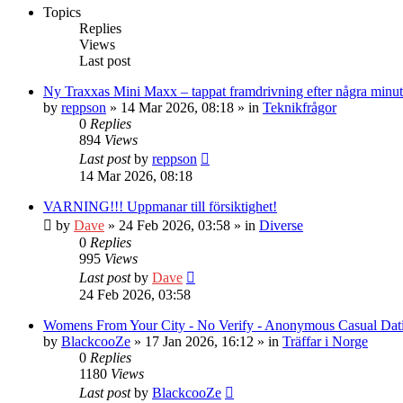
Topics
Replies
Views
Last post
Ny Traxxas Mini Maxx – tappat framdrivning efter några minut
by
reppson
» 14 Mar 2026, 08:18 » in
Teknikfrågor
0
Replies
894
Views
Last post
by
reppson
14 Mar 2026, 08:18
VARNING!!! Uppmanar till försiktighet!
by
Dave
» 24 Feb 2026, 03:58 » in
Diverse
0
Replies
995
Views
Last post
by
Dave
24 Feb 2026, 03:58
Womens From Your City - No Verify - Anonymous Casual Dat
by
BlackcooZe
» 17 Jan 2026, 16:12 » in
Träffar i Norge
0
Replies
1180
Views
Last post
by
BlackcooZe